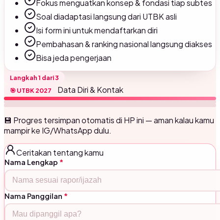
Fokus menguatkan konsep & fondasi tiap subtes
Soal diadaptasi langsung dari UTBK asli
Isi form ini untuk mendaftarkan diri
Pembahasan & ranking nasional langsung diakses
Bisa jeda pengerjaan
Langkah
1
dari
3
Data Diri & Kontak
🎯 UTBK 2027
💾 Progres tersimpan otomatis di HP ini — aman kalau kamu
mampir ke IG/WhatsApp dulu.
Ceritakan tentang kamu
Nama Lengkap
*
Nama Panggilan
*