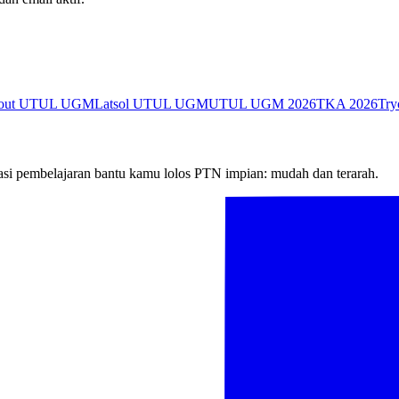
yout UTUL UGM
Latsol UTUL UGM
UTUL UGM 2026
TKA 2026
Try
si pembelajaran bantu kamu lolos PTN impian: mudah dan terarah.