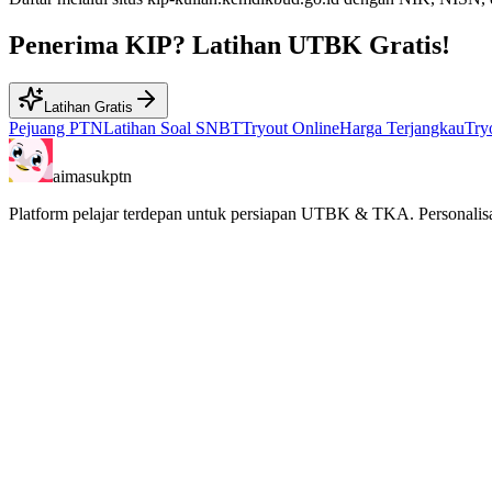
Penerima KIP? Latihan UTBK Gratis!
Latihan Gratis
Pejuang PTN
Latihan Soal SNBT
Tryout Online
Harga Terjangkau
Tr
aimasukptn
Platform pelajar terdepan untuk persiapan UTBK & TKA. Personalisa