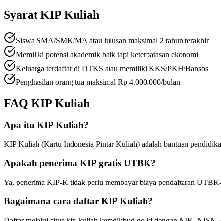
Syarat
KIP Kuliah
Siswa SMA/SMK/MA atau lulusan maksimal 2 tahun terakhir
Memiliki potensi akademik baik tapi keterbatasan ekonomi
Keluarga terdaftar di DTKS atau memiliki KKS/PKH/Bansos
Penghasilan orang tua maksimal Rp 4.000.000/bulan
FAQ
KIP Kuliah
Apa itu KIP Kuliah?
KIP Kuliah (Kartu Indonesia Pintar Kuliah) adalah bantuan pendidi
Apakah penerima KIP gratis UTBK?
Ya, penerima KIP-K tidak perlu membayar biaya pendaftaran UTB
Bagaimana cara daftar KIP Kuliah?
Daftar melalui situs kip-kuliah.kemdikbud.go.id dengan NIK, NISN, d