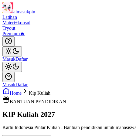
aimasukptn
Latihan
Materi
+konsul
Tryout
Premium
🔥
Masuk
Daftar
Masuk
Daftar
Home
Kip Kuliah
BANTUAN PENDIDIKAN
KIP Kuliah 2027
Kartu Indonesia Pintar Kuliah - Bantuan pendidikan untuk mahasisw