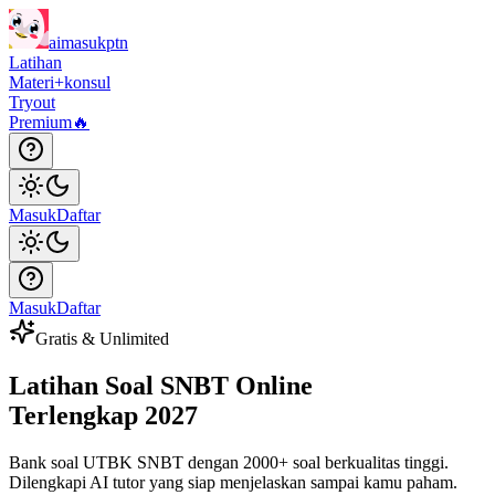
aimasukptn
Latihan
Materi
+konsul
Tryout
Premium
🔥
Masuk
Daftar
Masuk
Daftar
Gratis & Unlimited
Latihan Soal
SNBT Online
Terlengkap 2027
Bank soal UTBK SNBT dengan 2000+ soal berkualitas tinggi.
Dilengkapi AI tutor yang siap menjelaskan sampai kamu paham.