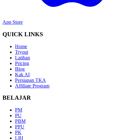
App Store
QUICK LINKS
Home
Tryout
Latihan
Pricing
Blog
Kak AI
Persiapan TKA
Affiliate Program
BELAJAR
PM
PU
PBM
PPU
PK
LBI