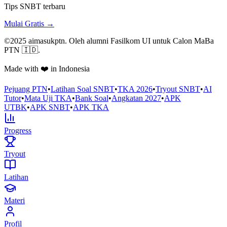
Tips SNBT terbaru
Mulai Gratis →
©2025 aimasukptn. Oleh alumni Fasilkom UI untuk Calon MaBa
PTN 🇮🇩.
Made with ❤️ in Indonesia
Pejuang PTN
•
Latihan Soal SNBT
•
TKA 2026
•
Tryout SNBT
•
AI
Tutor
•
Mata Uji TKA
•
Bank Soal
•
Angkatan 2027
•
APK
UTBK
•
APK SNBT
•
APK TKA
Progress
Tryout
Latihan
Materi
Profil