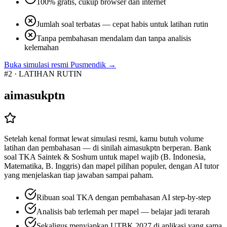
100% gratis, cukup browser dan internet
Jumlah soal terbatas — cepat habis untuk latihan rutin
Tanpa pembahasan mendalam dan tanpa analisis
kelemahan
Buka simulasi resmi Pusmendik →
#2 · LATIHAN RUTIN
aimasukptn
Setelah kenal format lewat simulasi resmi, kamu butuh volume
latihan dan pembahasan — di sinilah aimasukptn berperan. Bank
soal TKA Saintek & Soshum untuk mapel wajib (B. Indonesia,
Matematika, B. Inggris) dan mapel pilihan populer, dengan AI tutor
yang menjelaskan tiap jawaban sampai paham.
Ribuan soal TKA dengan pembahasan AI step-by-step
Analisis bab terlemah per mapel — belajar jadi terarah
Sekaligus menyiapkan UTBK 2027 di aplikasi yang sama