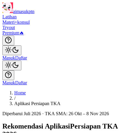
aimasukptn
Latihan
Materi
+konsul
Tryout
Premium
🔥
Masuk
Daftar
Masuk
Daftar
Home
/
Aplikasi Persiapan TKA
Diperbarui Juli 2026 · TKA SMA: 26 Okt – 8 Nov 2026
Rekomendasi Aplikasi
Persiapan TKA