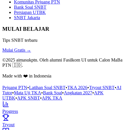
Komunitas Pejuang PTN
Bank Soal SNBT
Persiapan UTBK
SNBT Jakarta
MULAI BELAJAR
Tips SNBT terbaru
Mulai Gratis →
©2025 aimasukptn. Oleh alumni Fasilkom UI untuk Calon MaBa
PTN 🇮🇩.
Made with ❤️ in Indonesia
Pejuang PTN
•
Latihan Soal SNBT
•
TKA 2026
•
Tryout SNBT
•
AI
Tutor
•
Mata Uji TKA
•
Bank Soal
•
Angkatan 2027
•
APK
UTBK
•
APK SNBT
•
APK TKA
Progress
Tryout