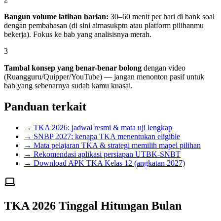
Bangun volume latihan harian:
30–60 menit per hari di bank soal
dengan pembahasan (di sini aimasukptn atau platform pilihanmu
bekerja). Fokus ke bab yang analisisnya merah.
3
Tambal konsep yang benar-benar bolong
dengan video
(Ruangguru/Quipper/YouTube) — jangan menonton pasif untuk
bab yang sebenarnya sudah kamu kuasai.
Panduan terkait
→ TKA 2026: jadwal resmi & mata uji lengkap
→ SNBP 2027: kenapa TKA menentukan eligible
→ Mata pelajaran TKA & strategi memilih mapel pilihan
→ Rekomendasi aplikasi persiapan UTBK-SNBT
→ Download APK TKA Kelas 12 (angkatan 2027)
TKA 2026 Tinggal Hitungan Bulan