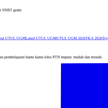
t SNBT gratis
yout UTUL UGM
Latsol UTUL UGM
UTUL UGM 2026
TKA 2026
Try
si pembelajaran bantu kamu lolos PTN impian: mudah dan terarah.