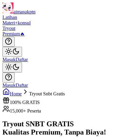
aimasukptn
Latihan
Materi
+konsul
Tryout
Premium
🔥
Masuk
Daftar
Masuk
Daftar
Home
Tryout Snbt Gratis
100% GRATIS
15,000+ Peserta
Tryout SNBT
GRATIS
Kualitas Premium, Tanpa Biaya!