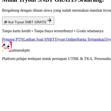
Bergabung dengan ribuan siswa yang sudah merasakan manfaat tryou
🎁 Ikut Tryout SNBT GRATIS
Tanpa kartu kredit • Tanpa biaya tersembunyi • Gratis selamanya
Pejuang PTN
Latihan Soal SNBT
Tryout Online
Harga Terjangkau
Tr
aimasukptn
Platform pelajar terdepan untuk persiapan UTBK & TKA. Personalisa