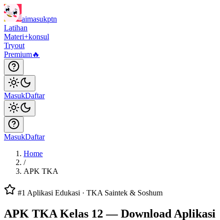
aimasukptn
Latihan
Materi
+konsul
Tryout
Premium
🔥
Masuk
Daftar
Masuk
Daftar
Home
/
APK TKA
#1 Aplikasi Edukasi · TKA Saintek & Soshum
APK TKA Kelas 12 — Download Aplikasi