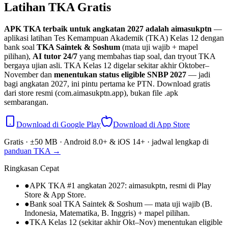
Latihan TKA Gratis
APK TKA terbaik untuk angkatan 2027 adalah aimasukptn
—
aplikasi latihan Tes Kemampuan Akademik (TKA) Kelas 12 dengan
bank soal
TKA Saintek & Soshum
(mata uji wajib + mapel
pilihan),
AI tutor 24/7
yang membahas tiap soal, dan tryout TKA
bergaya ujian asli. TKA Kelas 12 digelar sekitar akhir Oktober–
November dan
menentukan status eligible SNBP 2027
— jadi
bagi angkatan 2027, ini pintu pertama ke PTN. Download gratis
dari store resmi (com.aimasukptn.app), bukan file .apk
sembarangan.
Download di Google Play
Download di App Store
Gratis · ±50 MB · Android 8.0+ & iOS 14+ · jadwal lengkap di
panduan TKA →
Ringkasan Cepat
●
APK TKA #1 angkatan 2027: aimasukptn, resmi di Play
Store & App Store.
●
Bank soal TKA Saintek & Soshum — mata uji wajib (B.
Indonesia, Matematika, B. Inggris) + mapel pilihan.
●
TKA Kelas 12 (sekitar akhir Okt–Nov) menentukan eligible