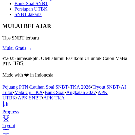
Bank Soal SNBT
Persiapan UTBK
SNBT Jakarta
MULAI BELAJAR
Tips SNBT terbaru
Mulai Gratis →
©2025 aimasukptn. Oleh alumni Fasilkom UI untuk Calon MaBa
PTN 🇮🇩.
Made with ❤️ in Indonesia
Pejuang PTN
•
Latihan Soal SNBT
•
TKA 2026
•
Tryout SNBT
•
AI
Tutor
•
Mata Uji TKA
•
Bank Soal
•
Angkatan 2027
•
APK
UTBK
•
APK SNBT
•
APK TKA
Progress
Tryout