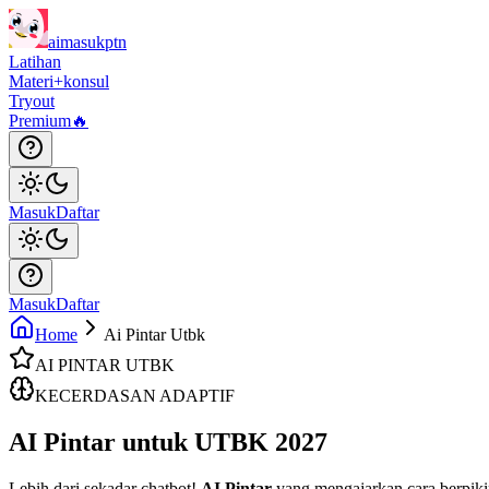
aimasukptn
Latihan
Materi
+konsul
Tryout
Premium
🔥
Masuk
Daftar
Masuk
Daftar
Home
Ai Pintar Utbk
AI PINTAR UTBK
KECERDASAN ADAPTIF
AI Pintar
untuk UTBK 2027
Lebih dari sekadar chatbot!
AI Pintar
yang mengajarkan cara berpiki