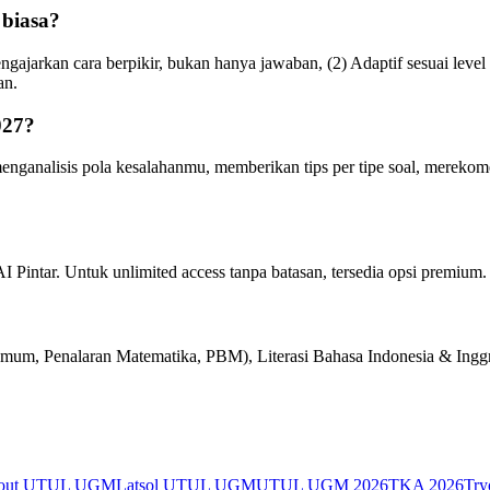
biasa?
ajarkan cara berpikir, bukan hanya jawaban, (2) Adaptif sesuai level
an.
027?
nganalisis pola kesalahanmu, memberikan tips per tipe soal, merekome
 Pintar. Untuk unlimited access tanpa batasan, tersedia opsi premium.
, Penalaran Matematika, PBM), Literasi Bahasa Indonesia & Inggris,
yout UTUL UGM
Latsol UTUL UGM
UTUL UGM 2026
TKA 2026
Try