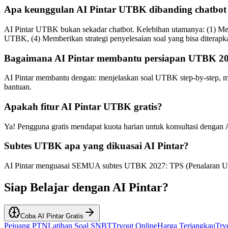
Apa keunggulan AI Pintar UTBK dibanding chatbot 
AI Pintar UTBK bukan sekadar chatbot. Kelebihan utamanya: (1) Meng
UTBK, (4) Memberikan strategi penyelesaian soal yang bisa diterapk
Bagaimana AI Pintar membantu persiapan UTBK 2
AI Pintar membantu dengan: menjelaskan soal UTBK step-by-step, me
bantuan.
Apakah fitur AI Pintar UTBK gratis?
Ya! Pengguna gratis mendapat kuota harian untuk konsultasi dengan AI
Subtes UTBK apa yang dikuasai AI Pintar?
AI Pintar menguasai SEMUA subtes UTBK 2027: TPS (Penalaran Umum
Siap Belajar dengan
AI Pintar
?
Coba AI Pintar Gratis
Pejuang PTN
Latihan Soal SNBT
Tryout Online
Harga Terjangkau
Tr