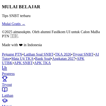
MULAI BELAJAR
Tips SNBT terbaru
Mulai Gratis →
©2025 aimasukptn. Oleh alumni Fasilkom UI untuk Calon MaBa
PTN 🇮🇩.
Made with ❤️ in Indonesia
Pejuang PTN
•
Latihan Soal SNBT
•
TKA 2026
•
Tryout SNBT
•
AI
Tutor
•
Mata Uji TKA
•
Bank Soal
•
Angkatan 2027
•
APK
UTBK
•
APK SNBT
•
APK TKA
Progress
Tryout
Latihan