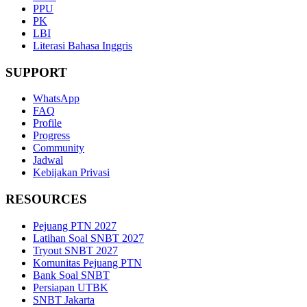
PPU
PK
LBI
Literasi Bahasa Inggris
SUPPORT
WhatsApp
FAQ
Profile
Progress
Community
Jadwal
Kebijakan Privasi
RESOURCES
Pejuang PTN 2027
Latihan Soal SNBT 2027
Tryout SNBT 2027
Komunitas Pejuang PTN
Bank Soal SNBT
Persiapan UTBK
SNBT Jakarta