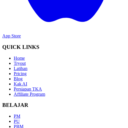
App Store
QUICK LINKS
Home
Tryout
Latihan
Pricing
Blog
Kak AI
Persiapan TKA
Affiliate Program
BELAJAR
PM
PU
PBM