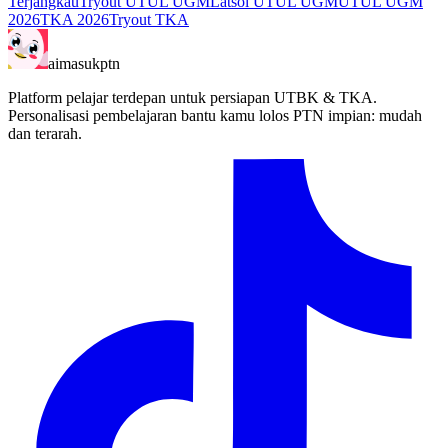
Terjangkau
Tryout UTUL UGM
Latsol UTUL UGM
UTUL UGM
2026
TKA 2026
Tryout TKA
aimasukptn
Platform pelajar terdepan untuk persiapan UTBK & TKA.
Personalisasi pembelajaran bantu kamu lolos PTN impian: mudah
dan terarah.