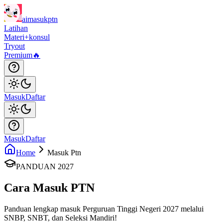
aimasukptn
Latihan
Materi
+konsul
Tryout
Premium
🔥
Masuk
Daftar
Masuk
Daftar
Home
Masuk Ptn
PANDUAN 2027
Cara Masuk PTN
Panduan lengkap masuk Perguruan Tinggi Negeri 2027 melalui
SNBP, SNBT, dan Seleksi Mandiri!