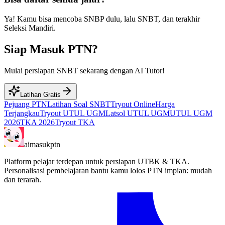
Ya! Kamu bisa mencoba SNBP dulu, lalu SNBT, dan terakhir
Seleksi Mandiri.
Siap Masuk PTN?
Mulai persiapan SNBT sekarang dengan AI Tutor!
Latihan Gratis
Pejuang PTN
Latihan Soal SNBT
Tryout Online
Harga
Terjangkau
Tryout UTUL UGM
Latsol UTUL UGM
UTUL UGM
2026
TKA 2026
Tryout TKA
aimasukptn
Platform pelajar terdepan untuk persiapan UTBK & TKA.
Personalisasi pembelajaran bantu kamu lolos PTN impian: mudah
dan terarah.