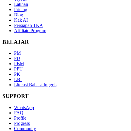
Latihan
Pricing
Blog
Kak AI
Persiapan TKA
Affiliate Program
BELAJAR
PM
PU
PBM
PPU
PK
LBI
Literasi Bahasa Inggris
SUPPORT
WhatsApp
FAQ
Profile
Progress
Community