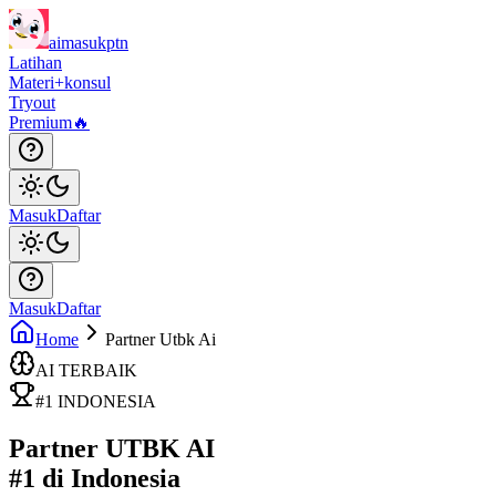
aimasukptn
Latihan
Materi
+konsul
Tryout
Premium
🔥
Masuk
Daftar
Masuk
Daftar
Home
Partner Utbk Ai
AI TERBAIK
#1 INDONESIA
Partner UTBK AI
#1 di Indonesia