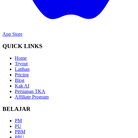
App Store
QUICK LINKS
Home
Tryout
Latihan
Pricing
Blog
Kak AI
Persiapan TKA
Affiliate Program
BELAJAR
PM
PU
PBM
PPU