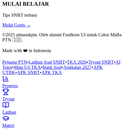
MULAI BELAJAR
Tips SNBT terbaru
Mulai Gratis →
©2025 aimasukptn. Oleh alumni Fasilkom UI untuk Calon MaBa
PTN 🇮🇩.
Made with ❤️ in Indonesia
Pejuang PTN
•
Latihan Soal SNBT
•
TKA 2026
•
Tryout SNBT
•
AI
Tutor
•
Mata Uji TKA
•
Bank Soal
•
Angkatan 2027
•
APK
UTBK
•
APK SNBT
•
APK TKA
Progress
Tryout
Latihan
Materi