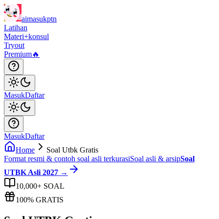
aimasukptn
Latihan
Materi
+konsul
Tryout
Premium
🔥
Masuk
Daftar
Masuk
Daftar
Home
Soal Utbk Gratis
Format resmi & contoh soal asli terkurasi
Soal asli & arsip
Soal
UTBK Asli 2027 →
10,000+ SOAL
100% GRATIS