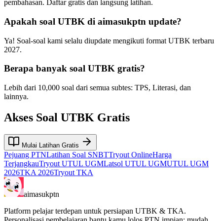
pembahasan. Daftar gratis dan langsung latihan.
Apakah soal UTBK di aimasukptn update?
Ya! Soal-soal kami selalu diupdate mengikuti format UTBK terbaru
2027.
Berapa banyak soal UTBK gratis?
Lebih dari 10,000 soal dari semua subtes: TPS, Literasi, dan
lainnya.
Akses
Soal UTBK Gratis
Mulai Latihan Gratis
Pejuang PTN
Latihan Soal SNBT
Tryout Online
Harga
Terjangkau
Tryout UTUL UGM
Latsol UTUL UGM
UTUL UGM
2026
TKA 2026
Tryout TKA
aimasukptn
Platform pelajar terdepan untuk persiapan UTBK & TKA.
Personalisasi pembelajaran bantu kamu lolos PTN impian: mudah